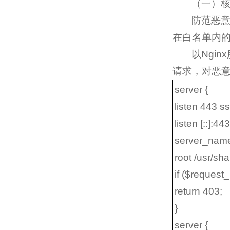
（一）核
防范恶意
在白名单内
以Ngi
请求，对恶
server {
listen 443 ss
listen [::]:44
server_na
root /usr/sha
if ($reques
return 403;
}
server {